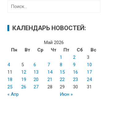
Н
а
й
т
КАЛЕНДАРЬ НОВОСТЕЙ:
и
:
Май 2026
Пн
Вт
Ср
Чт
Пт
Сб
Вс
1
2
3
4
5
6
7
8
9
10
11
12
13
14
15
16
17
18
19
20
21
22
23
24
25
26
27
28
29
30
31
« Апр
Июн »