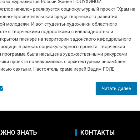
оюза журналистов России Жанне ПОЛУХИНОЙ
тлое начало» реализуется социокультурный проект "Храм на
ховно-просветительская среда творческого развития
кой молодежи. И вот студенты-художники областного
есте с творческими подростками с инвалидностью и
открытом пленэре на территории задонского кафедрального
родицы в рамках социокультурного проекта. Творческая
я программа была насыщена художественными ракурсами
тники проекта познакомились с архитектурным ансамблем
исью святыни. Настоятель храма иерей Вадим ГОЛЕ
Читать далее
АЖНО ЗНАТЬ
КОНТАКТЫ