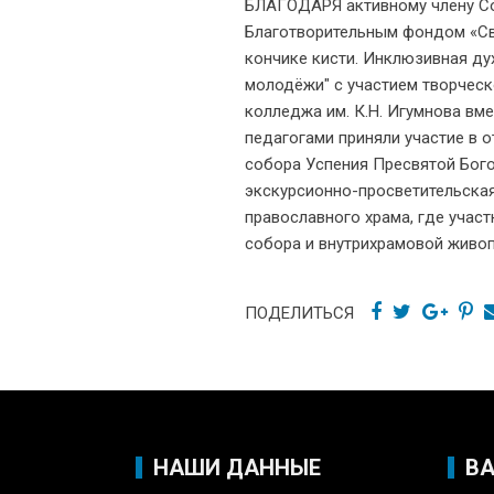
БЛАГОДАРЯ активному члену С
Благотворительным фондом «Све
кончике кисти. Инклюзивная ду
молодёжи" с участием творчес
колледжа им. К.Н. Игумнова вм
педагогами приняли участие в 
собора Успения Пресвятой Бого
экскурсионно-просветительска
православного храма, где учас
собора и внутрихрамовой живоп
ПОДЕЛИТЬСЯ
НАШИ ДАННЫЕ
В