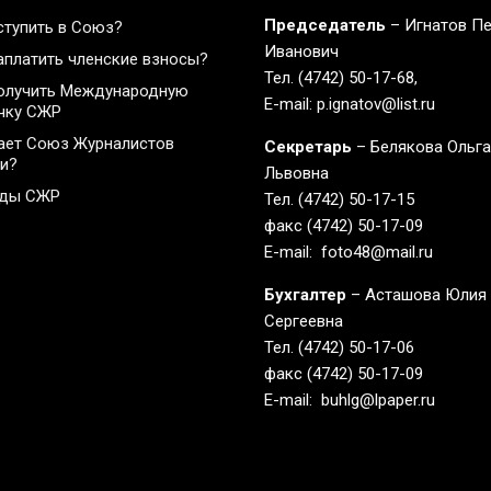
Председатель
– Игнатов П
ступить в Союз?
Иванович
аплатить членские взносы?
Тел. (4742) 50-17-68,
олучить Международную
E-mail: p.ignatov@list.ru
чку СЖР
ает Союз Журналистов
Секретарь
– Белякова Ольг
и?
Львовна
ады СЖР
Тел. (4742) 50-17-15
факс (4742) 50-17-09
E-mail: foto48@mail.ru
Бухгалтер
– Асташова Юлия
Сергеевна
Тел. (4742) 50-17-06
факс (4742) 50-17-09
E-mail: buhlg@lpaper.ru