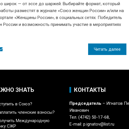
о широк — от эссе до шаржей. Выбирайте формат, который
 работы разместят в журнале «Союз женщин России» и/или на
 портале «Женщины России», в социальных сетях. Победитель
 России и возможность принимать участие в мероприятиях
Читать далее
АЖНО ЗНАТЬ
КОНТАКТЫ
Председатель
– Игнатов П
ступить в Союз?
Иванович
аплатить членские взносы?
Тел. (4742) 50-17-68,
олучить Международную
E-mail: p.ignatov@list.ru
чку СЖР