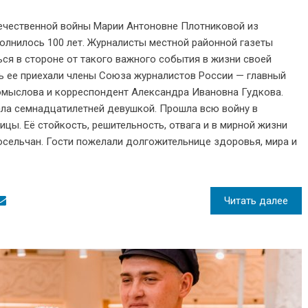
течественной войны Марии Антоновне Плотниковой из
олнилось 100 лет. Журналисты местной районной газеты
ься в стороне от такого важного события в жизни своей
ь ее приехали члены Союза журналистов России — главный
омыслова и корреспондент Александра Ивановна Гудкова.
ала семнадцатилетней девушкой. Прошла всю войну в
цы. Её стойкость, решительность, отвага и в мирной жизни
сельчан. Гости пожелали долгожительнице здоровья, мира и
Читать далее