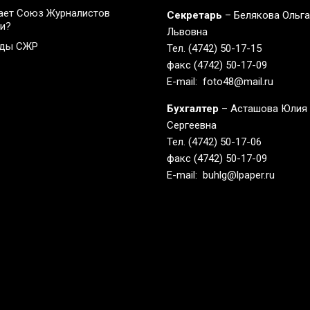
ает Союз Журналистов
Секретарь
– Белякова Ольг
и?
Львовна
ады СЖР
Тел. (4742) 50-17-15
факс (4742) 50-17-09
E-mail: foto48@mail.ru
Бухгалтер
– Асташова Юлия
Сергеевна
Тел. (4742) 50-17-06
факс (4742) 50-17-09
E-mail: buhlg@lpaper.ru