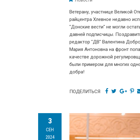
Ветерану, участнице Великой О
райцентра Хлевное недавно исп
"Донские вести" не могли остат
давней подписчицы. Поздравит
редактор "ДВ" Валентина Добр
Мария Антоновна на фронт поп
качестве дорожной регулировщи
были примером для многих одно
добра!
ПОДЕЛИТЬСЯ
3
СЕН
2024