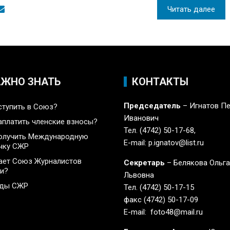
Читать далее
АЖНО ЗНАТЬ
КОНТАКТЫ
Председатель
– Игнатов П
ступить в Союз?
Иванович
аплатить членские взносы?
Тел. (4742) 50-17-68,
олучить Международную
E-mail: p.ignatov@list.ru
чку СЖР
ает Союз Журналистов
Секретарь
– Белякова Ольг
и?
Львовна
ады СЖР
Тел. (4742) 50-17-15
факс (4742) 50-17-09
E-mail: foto48@mail.ru