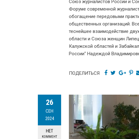
Союз журналистов России и Сою
Форуме современной журналист
обогащение передовыми практи
общественных организаций. Все
теснейшее взаимодействие дву
области и Союза женщин Липецк
Калужской областей и Забайка
России" Надеждой Владимировн
ПОДЕЛИТЬСЯ
26
СЕН
2024
НЕТ
КОММЕНТ