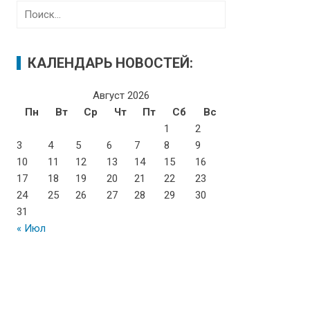
Н
а
й
т
КАЛЕНДАРЬ НОВОСТЕЙ:
и
:
Август 2026
Пн
Вт
Ср
Чт
Пт
Сб
Вс
1
2
3
4
5
6
7
8
9
10
11
12
13
14
15
16
17
18
19
20
21
22
23
24
25
26
27
28
29
30
31
« Июл