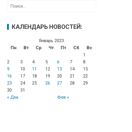
Н
а
й
т
КАЛЕНДАРЬ НОВОСТЕЙ:
и
:
Январь 2023
Пн
Вт
Ср
Чт
Пт
Сб
Вс
1
2
3
4
5
6
7
8
9
10
11
12
13
14
15
16
17
18
19
20
21
22
23
24
25
26
27
28
29
30
31
« Дек
Фев »