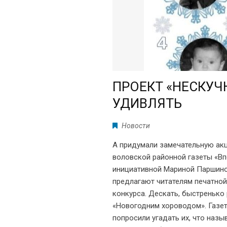
ПРОЕКТ «НЕСКУЧ
УДИВЛЯТЬ
Новости
А придумали замечательную ак
воловской районной газеты «Вп
инициативной Мариной Паршиной
предлагают читателям печатно
конкурса. Дескать, быстренько 
«Новогодним хороводом». Газет
попросили угадать их, что назы