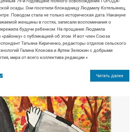
ященным 79-й годовщине полного освобождения ГОРОДА-
ой осады. Они посетили блокадницу Людмилу Котельянец,
ре. Поводом стала не только историческая дата. Накануне
ажаемой женщины в гостях, записали воспоминания о
 пережила будучи ребенком. На прощание Людмила
 «районку» с публикацией об этом. И вот член Союза
спондент Татьяна Кириченко, редакторы отделов сельского
ехнологий Галина Клокова и Артем Зелюкин с добрыми
тия, мира от всего коллектива редакции «
Читать далее