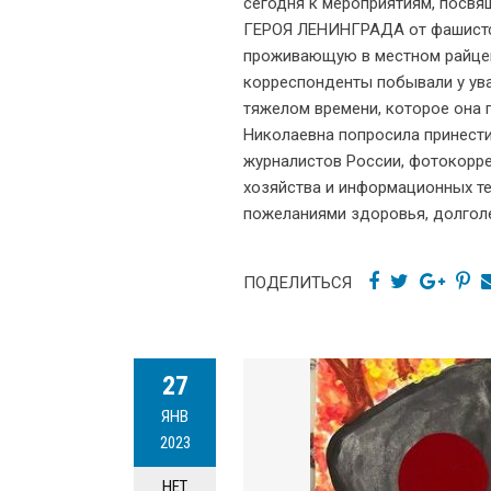
сегодня к мероприятиям, посв
ГЕРОЯ ЛЕНИНГРАДА от фашистск
проживающую в местном райцент
корреспонденты побывали у ув
тяжелом времени, которое она
Николаевна попросила принести
журналистов России, фотокорре
хозяйства и информационных т
пожеланиями здоровья, долголе
ПОДЕЛИТЬСЯ
27
ЯНВ
2023
НЕТ