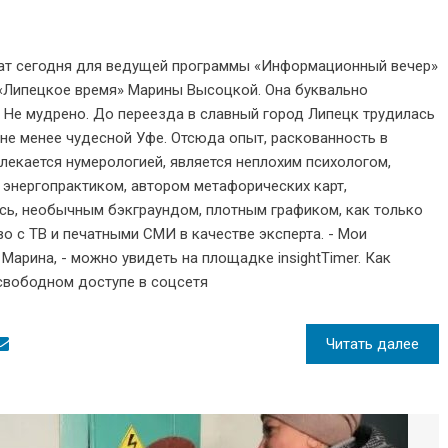
ат сегодня для ведущей программы «Информационный вечер»
«Липецкое время» Марины Высоцкой. Она буквально
. Не мудрено. До переезда в славный город Липецк трудилась
 не менее чудесной Уфе. Отсюда опыт, раскованность в
лекается нумерологией, является неплохим психологом,
энергопрактиком, автором метафорических карт,
есь, необычным бэкграундом, плотным графиком, как только
о с ТВ и печатными СМИ в качестве эксперта. - Мои
 Марина, - можно увидеть на площадке insightTimer. Как
свободном доступе в соцсетя
Читать далее