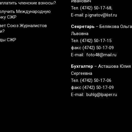
Иванович
аплатить членские взносы?
Тел. (4742) 50-17-68,
олучить Международную
E-mail: p.ignatov@list.ru
чку СЖР
ает Союз Журналистов
Секретарь
– Белякова Ольг
и?
Львовна
ады СЖР
Тел. (4742) 50-17-15
факс (4742) 50-17-09
E-mail: foto48@mail.ru
Бухгалтер
– Асташова Юлия
Сергеевна
Тел. (4742) 50-17-06
факс (4742) 50-17-09
E-mail: buhlg@lpaper.ru