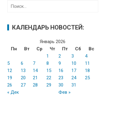
Н
а
й
т
КАЛЕНДАРЬ НОВОСТЕЙ:
и
:
Январь 2026
Пн
Вт
Ср
Чт
Пт
Сб
Вс
1
2
3
4
5
6
7
8
9
10
11
12
13
14
15
16
17
18
19
20
21
22
23
24
25
26
27
28
29
30
31
« Дек
Фев »