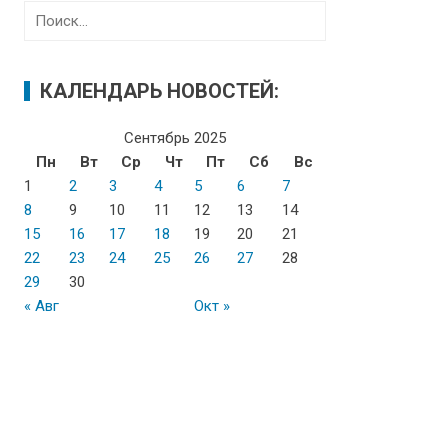
Н
а
й
т
КАЛЕНДАРЬ НОВОСТЕЙ:
и
:
Сентябрь 2025
Пн
Вт
Ср
Чт
Пт
Сб
Вс
1
2
3
4
5
6
7
8
9
10
11
12
13
14
15
16
17
18
19
20
21
22
23
24
25
26
27
28
29
30
« Авг
Окт »