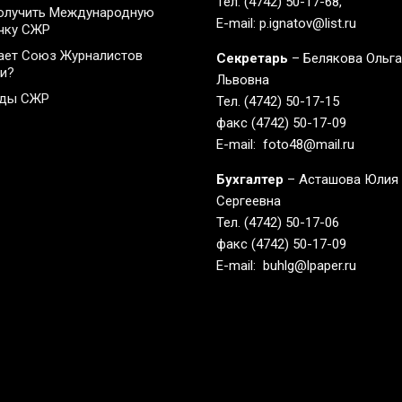
Тел. (4742) 50-17-68,
олучить Международную
E-mail: p.ignatov@list.ru
чку СЖР
ает Союз Журналистов
Секретарь
– Белякова Ольг
и?
Львовна
ады СЖР
Тел. (4742) 50-17-15
факс (4742) 50-17-09
E-mail: foto48@mail.ru
Бухгалтер
– Асташова Юлия
Сергеевна
Тел. (4742) 50-17-06
факс (4742) 50-17-09
E-mail: buhlg@lpaper.ru